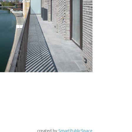
created by
SmartPublicSpace